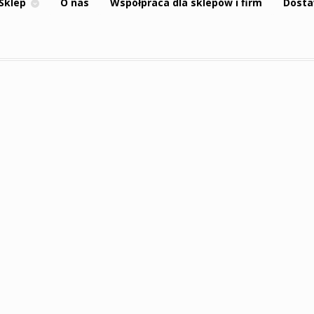
Sklep
O nas
Współpraca dla sklepów i firm
Dosta