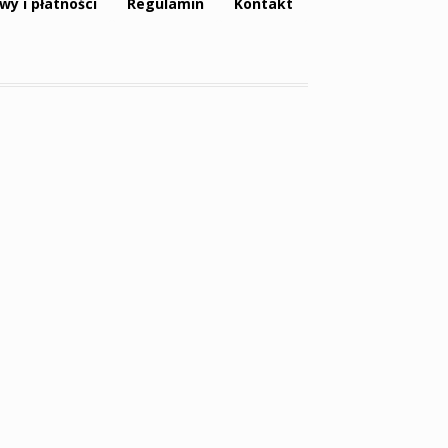
wy i płatności
Regulamin
Kontakt
Tagi produktów
dawniej
canvas
dworzec główny
dziś
dzień
noc wrocław
grafika
hala stulecia
jesień
kamienice
lato
magnes
katedra
krasnal
most
noc
grunwaldzki
neon
noc most
grunwaldzki wrocław
okrągłe
pergola
piwnica świdnicka
płótno
rama
ratusz
rynek
sky tower
soczewkowe
symbole