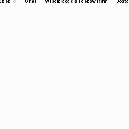
Sklep
O nas
Współpraca dla sklepów i firm
Dosta
ście
Rynek z
Stary Ratusz z