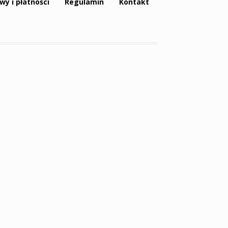
wy i płatności
Regulamin
Kontakt
Tagi produktów
dawniej
canvas
dworzec główny
dziś
dzień
noc wrocław
grafika
hala stulecia
jesień
kamienice
lato
magnes
katedra
krasnal
most
noc
grunwaldzki
neon
noc most
grunwaldzki wrocław
okrągłe
pergola
piwnica świdnicka
płótno
rama
ratusz
rynek
sky tower
soczewkowe
symbole