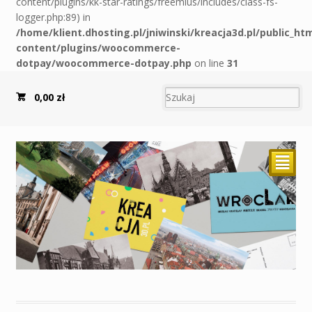
content/plugins/kk-star-ratings/freemius/includes/class-fs-
logger.php:89) in
/home/klient.dhosting.pl/jniwinski/kreacja3d.pl/public_ht
content/plugins/woocommerce-
dotpay/woocommerce-dotpay.php
on line
31
0,00
zł
²