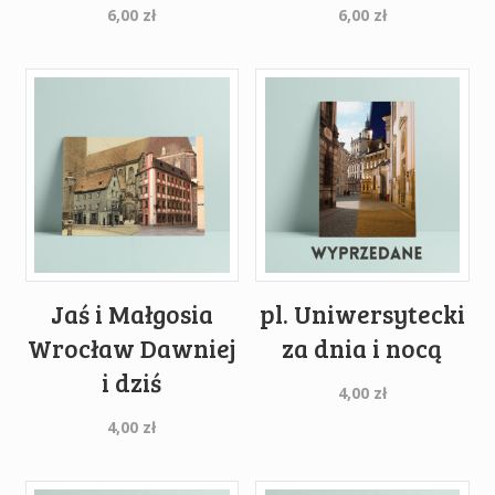
6,00
zł
6,00
zł
Jaś i Małgosia
pl. Uniwersytecki
Wrocław Dawniej
za dnia i nocą
i dziś
4,00
zł
4,00
zł