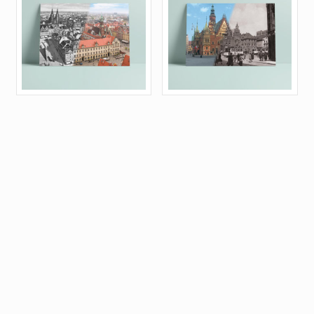
Rynek z
Stary Ratusz z
widokiem na
tramwajem
Ratusz Dawniej i
Dawniej i dziś
dziś
4,00
zł
4,00
zł
Tagi produktów
dawniej
dziś
dzień